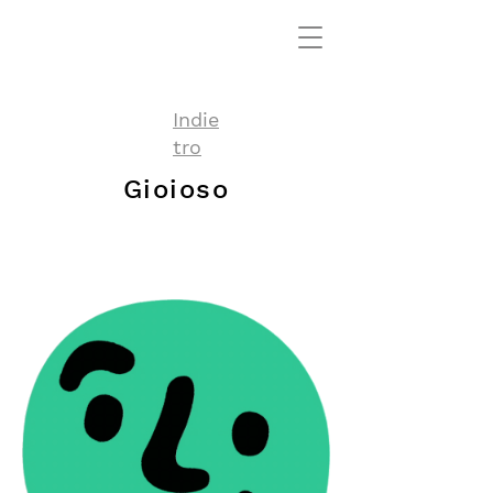
Indie
tro
Gioioso