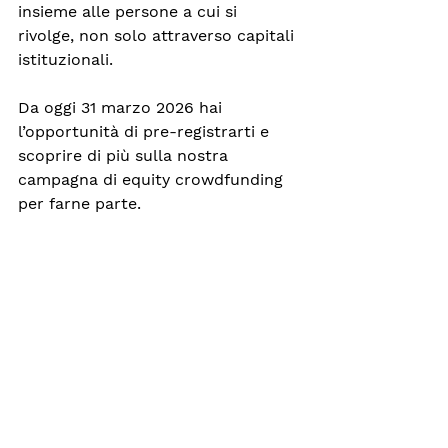
insieme alle persone a cui si 
rivolge, non solo attraverso capitali 
istituzionali. 
Da oggi 31 marzo 2026 hai 
l’opportunità di pre-registrarti e 
scoprire di più sulla nostra 
campagna di equity crowdfunding 
per farne parte.
Perché il cambiamento per i 
bambini con menti diverse non 
avviene tutto in una volta: accade 
nei momenti quotidiani e cresce 
una persona, una famiglia, una 
classe alla volta.
Puoi essere quella persona che si 
ferma tra gli scaffali del 